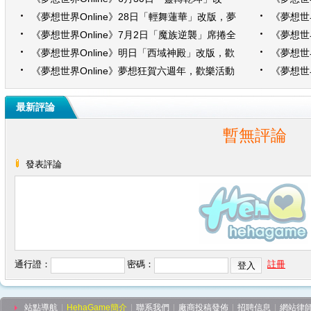
版，邀您穿越時空，拯救夢想大陸！
歡慶活動
《夢想世界Online》28日「輕舞蓮華」改版，夢
《夢想世界
想勇士再聚首，「伏魔後傳」譜新章！
盛夏趴，
《夢想世界Online》7月2日「魔族逆襲」席捲全
《夢想世界
台！勇者並肩闖蕩龍淵，一同守護夢想大地！
版，一同
《夢想世界Online》明日「西域神殿」改版，歡
《夢想世界
慶活動伴你度炎夏！
殿」，邁
《夢想世界Online》夢想狂賀六週年，歡樂活動
《夢想世界
四重奏！
聖典，慶
最新評論
暫無評論
發表評論
通行證：
密碼：
註冊
站點導航
|
HehaGame簡介
|
聯系我們
|
廠商投稿發佈
|
招聘信息
|
網站律