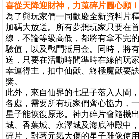
喜從天降迎財神，力蒐碎片圓心願
為了與玩家們一同歡慶全新資料片釋
加碼大放送。所有夢想玩家只要在首
線，不論等級高低，都將有拿不完
驗值，以及戰鬥抵用金。同時，將
送，只要在活動時間準時在線的玩
幸運得主，抽中仙獸、終極魔獸要
獎。
此外，來自仙界的七星子落入人間
各處，需要所有玩家們齊心協力，
星子能恢復原形。神力碎片會隨機
城、香葉城、永澤城及海底神殿中
碎片，對著元氣大傷的星子雕像使