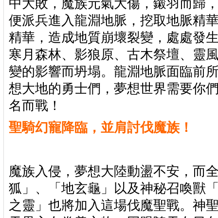
中大敗，魔族元氣大傷，鎩羽而歸
便派兵進入龍淵地脈，挖取地脈精
精華，造成地質崩壞裂變，處處發
寒月森林、影狼原、古木祭壇、靈
變的影響而坍塌。龍淵地脈面臨前
想大地的勇士們，夢想世界需要你
名而戰！
聖騎幻寵降臨，並肩討伐魔族！
魔族入侵，夢想大陸動盪不安，而
狐」、「地玄龜」以及神秘召喚獸
之靈」也將加入這場伐魔聖戰。神