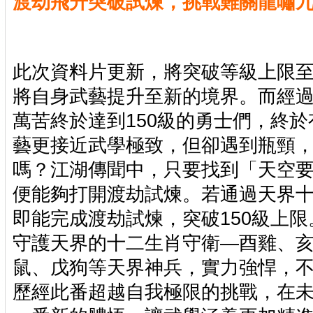
渡劫飛升突破試煉，挑戰難關龍嘯
此次資料片更新，將突破等級上限至
將自身武藝提升至新的境界。而經
萬苦終於達到150級的勇士們，終
藝更接近武學極致，但卻遇到瓶頸
嗎？江湖傳聞中，只要找到「天空
便能夠打開渡劫試煉。若通過天界
即能完成渡劫試煉，突破150級上限
守護天界的十二生肖守衛—酉雞、
鼠、戊狗等天界神兵，實力強悍，
歷經此番超越自我極限的挑戰，在