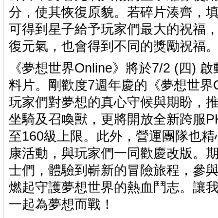
分，使其恢復原貌。若碎片湊齊，
可得到星子給予玩家們最大的祝福
復元氣，也會得到不同的獎勵祝福
《夢想世界Online》將於7/2 (四
料片。剛歡度7週年慶的《夢想世界On
玩家們對夢想的真心守候與期盼，
坐騎及召喚獸，更將開放全新跨服P
至160級上限。此外，營運團隊也
康活動，與玩家們一同歡慶改版。
士們，體驗到嶄新的冒險旅程，參
燃起守護夢想世界的熱血鬥志。讓我
一起為夢想而戰！