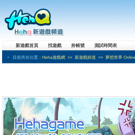
新遊戲首頁
找遊戲
拎帳號
測試時間表
目前所在位置：
Heha遊戲網
>>
新遊戲頻道
>> 夢想世界 Onlin