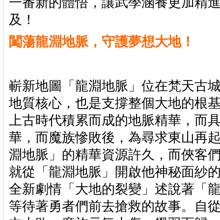
一番新的體悟，讓武學涵養更加精
及！
闖蕩龍淵地脈，守護夢想大地！
嶄新地圖「龍淵地脈」位在梵天古
地質核心，也是支撐整個大地的根
上古時代積累而成的地脈精華，而
華，而魔族慘敗後，為尋求東山再
淵地脈」的精華資源許久，而俠客
就從「龍淵地脈」開啟他神秘面紗
全新劇情「大地的裂變」述說著「
等待著勇者們前去搶救的故事。自