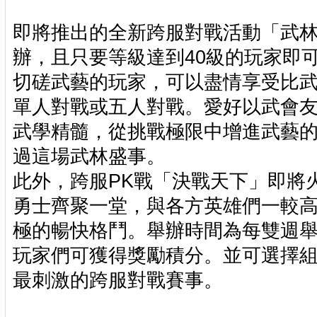
即將推出的全新跨服對戰活動「武
辦，且只要等級達到40級的玩家即
切磋武藝的玩家，可以盡情享受比
單人對戰或五人對戰。愛好以武會
武學精髓，從挑戰極限中增進武藝
過這場武林盛事。
此外，跨服PK戰「決戰天下」即將
勇士齊聚一堂，與各方英雄們一較
極的暢快格鬥。舉辦時間為每雙週
玩家們可獲得獎勵積分。並可選擇
最刺激的跨服對戰賽事。