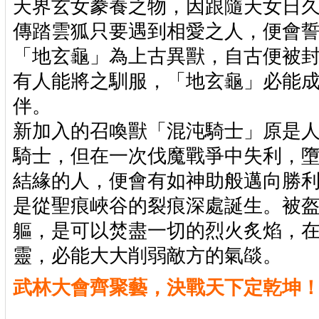
天界玄女豢養之物，因跟隨天女日
傳踏雲狐只要遇到相愛之人，便會
「地玄龜」為上古異獸，自古便被
有人能將之馴服，「地玄龜」必能
伴。
新加入的召喚獸「混沌騎士」原是
騎士，但在一次伐魔戰爭中失利，
結緣的人，便會有如神助般邁向勝
是從聖痕峽谷的裂痕深處誕生。被
軀，是可以焚盡一切的烈火炙焰，
靈，必能大大削弱敵方的氣燄。
武林大會齊聚藝，決戰天下定乾坤