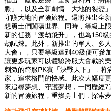
推出「魔族逆襲」全新資料片！將
脈」，以及全新劇情「大地的裂變
守護大地的冒險旅程。還將推出全
想勇士們闖蕩世界。同時，等級上限
新的任務「渡劫飛升」，也為150
劫試煉。此外，新推出的單人、多
大會」，只要等級達到40級便可參
讓更多玩家可以體驗跨服大會戰的
刺激的跨服PK賽「決戰天下」，將
家，追求格鬥的快感。此次大幅度
來追尋夢想、守護夢想，一同歷經7
新的冒險旅程，重燃勇士們，探索