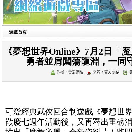
遊戲首頁
《夢想世界Online》7月2日
勇者並肩闖蕩龍淵，一同
作者：雷爵網絡
來源：官方供稿
發
可愛經典武俠回合制遊戲《夢想世界O
歡慶七週年活動後，又再釋出重磅消息，