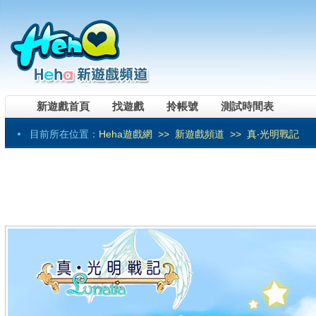
新遊戲首頁
找遊戲
拎帳號
測試時間表
目前所在位置：
Heha遊戲網
>>
新遊戲頻道
>> 真‧光明戰記