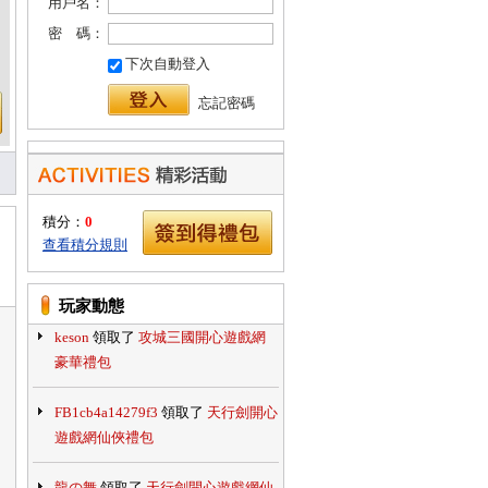
用戶名：
密 碼：
下次自動登入
忘記密碼
積分：
0
查看積分規則
爆炎覺醒
領取了
九天封神web開心
遊戲網好康禮包
玩家動態
keson
領取了
攻城三國開心遊戲網
豪華禮包
FB1cb4a14279f3
領取了
天行劍開心
遊戲網仙俠禮包
龍の舞
領取了
天行劍開心遊戲網仙