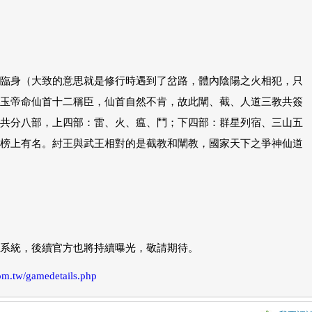
臨身（大致的意思就是修行時遇到了岔路，體內陰陽之火相犯，只
玉帝命仙首十二稱臣，仙首自然不肯，故此闡、截、人道三教共簽
共分八部，上四部：雷、火、瘟、鬥；下四部：群星列宿、三山五
榜上有名。紂王與武王相對的是截教和闡教，國家天下之爭神仙道
系統，後續官方也將持續曝光，敬請期待。
m.tw/gamedetails.php