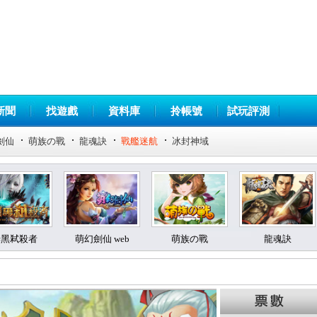
新聞
找遊戲
資料庫
拎帳號
試玩評測
劍仙
萌族の戰
龍魂訣
戰艦迷航
冰封神域
暗黑弒殺者
萌幻劍仙 web
萌族の戰
龍魂訣