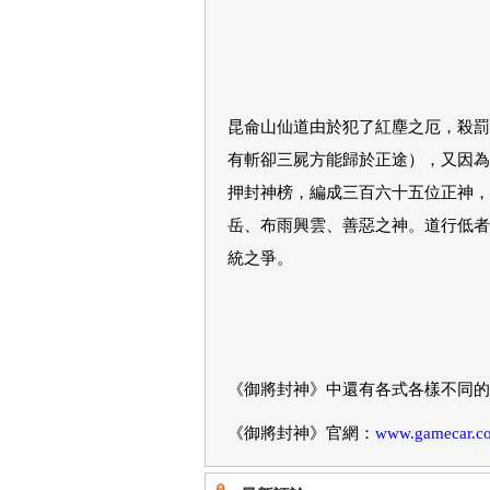
昆侖山仙道由於犯了紅塵之厄，殺罰
有斬卻三屍方能歸於正途），又因為
押封神榜，編成三百六十五位正神，
岳、布雨興雲、善惡之神。道行低者
統之爭。
《御將封神》中還有各式各樣不同的
《御將封神》官網：
www.gamecar.co