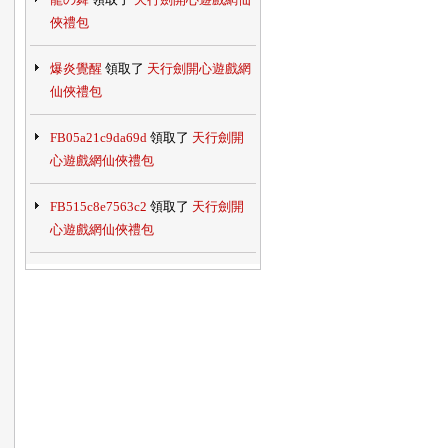
俠禮包
爆炎覺醒
領取了
天行劍開心遊戲網
仙俠禮包
FB05a21c9da69d
領取了
天行劍開
心遊戲網仙俠禮包
FB515c8e7563c2
領取了
天行劍開
心遊戲網仙俠禮包
玥雲
領取了
熾焰帝國2 Online 限量
測試號
@黑面龍王@
領取了
戀寵開心遊戲
網娃娃禮包
沈小諾
領取了
《呸三國》開心網獨
家禮包