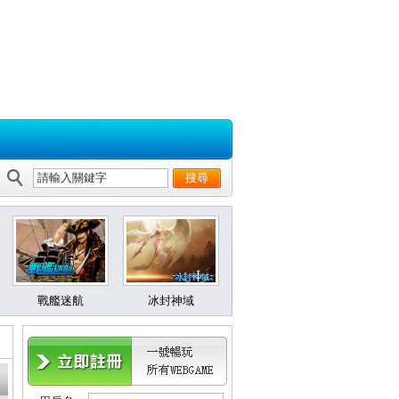
戰艦迷航
冰封神域