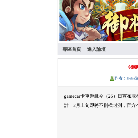
專區首頁
進入論壇
《御
作者：Heh
gamecar卡車遊戲今（26）日
計 2月上旬即將不刪檔封測，官方