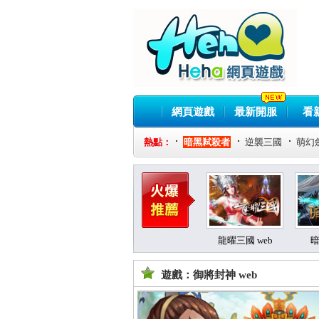
網頁遊戲
最新開服
看
熱點：
暗黑弒殺者
逆襲三國
萌幻
龍曜三國 web
遊戲：御將封神 web