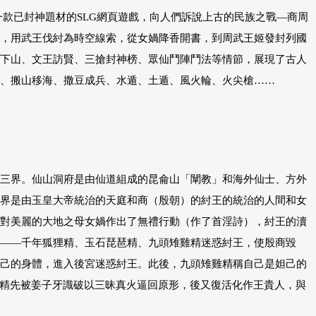
一款已封神題材的SLG網頁遊戲，向人們訴說上古的民族之戰—商周
，用武王伐紂為時空線索，從女媧降香開書，到周武王姬發封列國
下山、文王訪賢、三搶封神榜、眾仙鬥陣鬥法等情節，展現了古人
、搬山移海、撒豆成兵、水遁、土遁、風火輪、火尖槍……
三界。仙山洞府是由仙道組成的昆侖山「闡教」和海外仙士、方外
界是由玉皇大帝統治的天庭和商（殷朝）的紂王的統治的人間和女
對美麗的大地之母女媧作出了無禮行動（作了首淫詩），紂王的瀆
——千年狐狸精、玉石琵琶精、九頭雉雞精迷惑紂王，使殷商毀
己的身體，進入後宮迷惑紂王。此後，九頭雉雞精稱自己是妲己的
琶精先被姜子牙識破以三昧真火逼回原形，後又復活化作王貴人，與