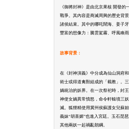
《御將封神》是由北京果核 開發的
戰爭。其內容是商滅周興的歷史背景
諸侯結束。其中的哪吒鬧海、姜子牙
豐富的想像力：騰雲駕霧、呼風喚雨
故事背景：
在《封神演義》中分成為仙山洞府和
術士或得道禽獸組成的「截教」。三
媧統治的妖界。在一次祭祀時，紂王
神使女媧異常憤怒，命令軒轅墳三妖
滅。狐狸精使用冀州侯蘇護女兒蘇妲
義妹“胡喜媚”也進入宮廷。玉石琵
其他兩妖一起禍亂朝綱。