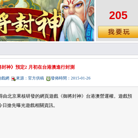
205
將封神》預定2 月初在台港澳進行封測
a遊戲網
來源：官方供稿
發佈時間：2015-01-26
宣布取得由北京果核研發的網頁遊戲《御將封神》台港澳營運權。遊戲預
今日搶先曝光遊戲相關資訊。